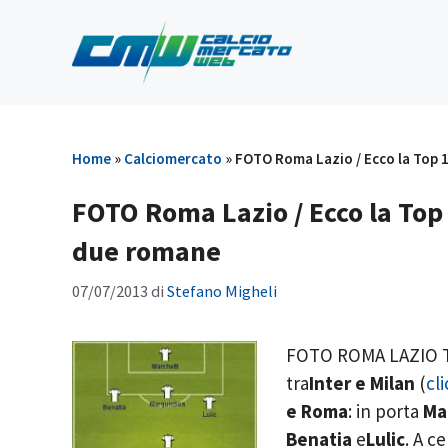
Vai
al
contenuto
Home
»
Calciomercato
»
FOTO Roma Lazio / Ecco la Top 1
FOTO Roma Lazio / Ecco la Top 
due romane
07/07/2013
di
Stefano Migheli
FOTO ROMA LAZIO T
tra
Inter e Milan
(
cli
e Roma
: in porta
Ma
Benatia
e
Lulic
. A 