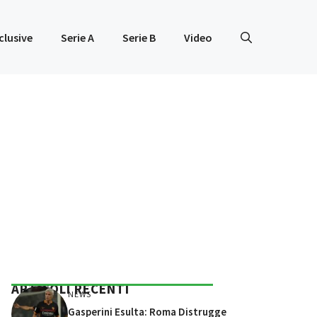
clusive
Serie A
Serie B
Video
ARTICOLI RECENTI
NEWS
Gasperini Esulta: Roma Distrugge