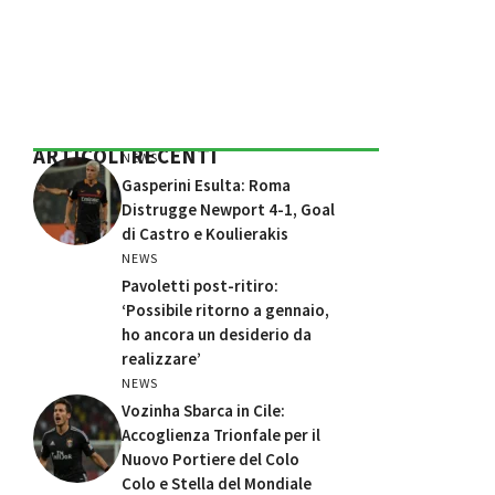
ARTICOLI RECENTI
NEWS
Gasperini Esulta: Roma
Distrugge Newport 4-1, Goal
di Castro e Koulierakis
NEWS
Pavoletti post-ritiro:
‘Possibile ritorno a gennaio,
ho ancora un desiderio da
realizzare’
NEWS
Vozinha Sbarca in Cile:
Accoglienza Trionfale per il
Nuovo Portiere del Colo
Colo e Stella del Mondiale