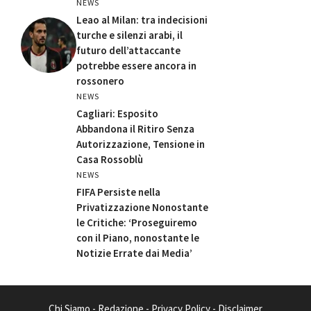
NEWS
Leao al Milan: tra indecisioni
turche e silenzi arabi, il
futuro dell’attaccante
potrebbe essere ancora in
rossonero
NEWS
Cagliari: Esposito
Abbandona il Ritiro Senza
Autorizzazione, Tensione in
Casa Rossoblù
NEWS
FIFA Persiste nella
Privatizzazione Nonostante
le Critiche: ‘Proseguiremo
con il Piano, nonostante le
Notizie Errate dai Media’
Chi Siamo
-
Redazione
-
Privacy Policy
-
Disclaimer