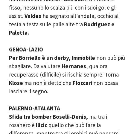
fisso, nessuno lo scalza più con i suoi gol e gli
assist.
Valdes
ha segnato all’andata, occhio al
testa a testa sulle palle alte tra
Rodriguez e
Paletta.
GENOA-LAZIO
Per Borriello è un derby,
Immobile
non può più
sbagliare. Da valutare
Hernanes
, qualora
recuperasse (difficile) si rischia sempre. Torna
Klose
ma non è detto che
Floccari
non possa
lasciare il segno.
PALERMO-ATALANTA
Sfida tra bomber Boselli-Denis,
ma tra i
rosanero è
Ilicic
quello che può fare la
differenza, mentre tra gli orobici può pensarci