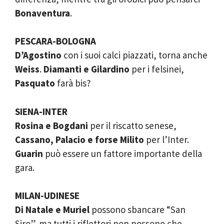
Bonaventura
.
PESCARA-BOLOGNA
D’Agostino
con i suoi calci piazzati, torna anche
Weiss
.
Diamanti e Gilardino
per i felsinei,
Pasquato
farà bis?
SIENA-INTER
Rosina e Bogdani
per il riscatto senese,
Cassano, Palacio e forse Milito
per l’Inter.
Guarin
può essere un fattore importante della
gara.
MILAN-UDINESE
Di Natale e Muriel
possono sbancare “San
Siro”, ma tutti i riflettori non possono che