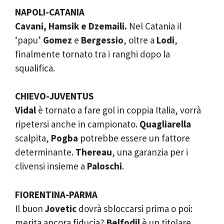
NAPOLI-CATANIA
Cavani, Hamsik e Dzemaili.
Nel Catania il
‘papu’
Gomez
e
Bergessio
, oltre a
Lodi
,
finalmente tornato tra i ranghi dopo la
squalifica.
CHIEVO-JUVENTUS
Vidal
è tornato a fare gol in coppia Italia, vorrà
ripetersi anche in campionato.
Quagliarella
scalpita,
Pogba
potrebbe essere un fattore
determinante.
Thereau
, una garanzia per i
clivensi insieme a
Paloschi
.
FIORENTINA-PARMA
Il buon
Jovetic
dovrà sbloccarsi prima o poi:
merita ancora fiducia?
Belfodil
è un titolare