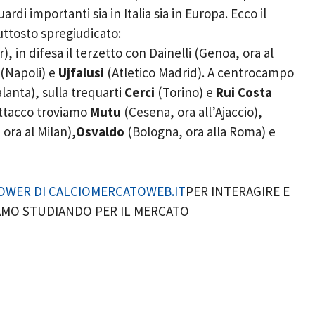
di importanti sia in Italia sia in Europa. Ecco il
iuttosto spregiudicato:
r), in difesa il terzetto con Dainelli (Genoa, ora al
(Napoli) e
Ujfalusi
(Atletico Madrid). A centrocampo
alanta), sulla trequarti
Cerci
(Torino) e
Rui Costa
attacco troviamo
Mutu
(Cesena, ora all’Ajaccio),
ora al Milan),
Osvaldo
(Bologna, ora alla Roma) e
OWER DI CALCIOMERCATOWEB.IT
PER INTERAGIRE E
IAMO STUDIANDO PER IL MERCATO