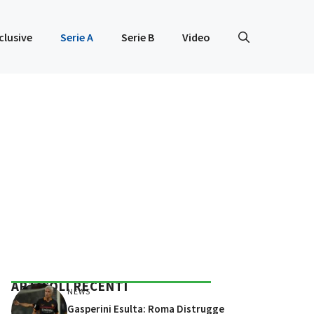
clusive
Serie A
Serie B
Video
ARTICOLI RECENTI
NEWS
Gasperini Esulta: Roma Distrugge