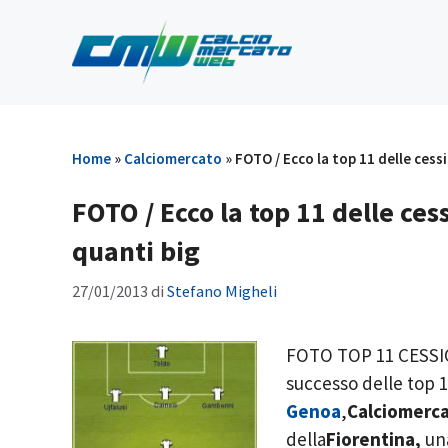
Vai
al
contenuto
Home
»
Calciomercato
»
FOTO / Ecco la top 11 delle cessi
FOTO / Ecco la top 11 delle ces
quanti big
27/01/2013
di
Stefano Migheli
FOTO TOP 11 CESSIO
successo delle top 1
Genoa
,
Calciomerc
della
Fiorentina,
un