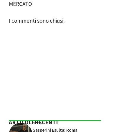
MERCATO
I commenti sono chiusi.
ARTICOLI RECENTI
NEWS
Gasperini Esulta: Roma