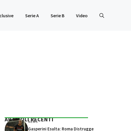
clusive
Serie A
Serie B
Video
ARTICOLI RECENTI
NEWS
Gasperini Esulta: Roma Distrugge