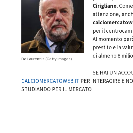
Cirigliano
. Come
attenzione, anc
calciomercatow
per il centrocam
Al momento però
prestito e la val
di almeno 8 milio
De Laurentiis (Getty Images)
SE HAI UN ACC
CALCIOMERCATOWEB.IT
PER INTERAGIRE E NO
STUDIANDO PER IL MERCATO