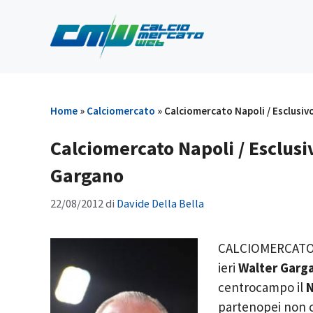
Vai
al
contenuto
Home
»
Calciomercato
»
Calciomercato Napoli / Esclusivo
Calciomercato Napoli / Esclusiv
Gargano
22/08/2012
di
Davide Della Bella
CALCIOMERCATO 
ieri
Walter Garga
centrocampo il
N
partenopei non c’