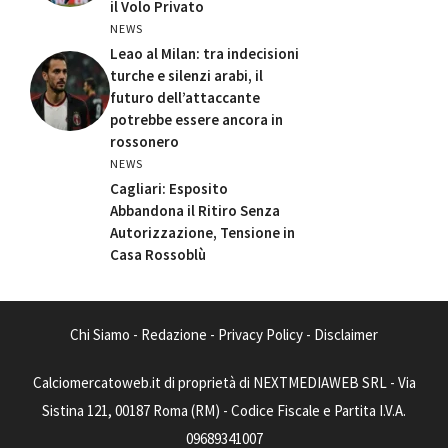
il Volo Privato
NEWS
Leao al Milan: tra indecisioni
turche e silenzi arabi, il
futuro dell’attaccante
potrebbe essere ancora in
rossonero
NEWS
Cagliari: Esposito
Abbandona il Ritiro Senza
Autorizzazione, Tensione in
Casa Rossoblù
Chi Siamo
-
Redazione
-
Privacy Policy
-
Disclaimer
Calciomercatoweb.it di proprietà di NEXTMEDIAWEB SRL - Via
Sistina 121, 00187 Roma (RM) - Codice Fiscale e Partita I.V.A.
09689341007