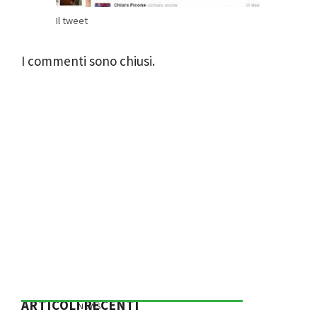
Il tweet
I commenti sono chiusi.
ARTICOLI RECENTI
NEWS