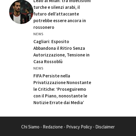
Leao al Milan: tra indecisioni
turche e silenzi arabi, il
futuro dell’attaccante
potrebbe essere ancora in
rossonero
NEWS
Cagliari: Esposito
Abbandona il Ritiro Senza
Autorizzazione, Tensione in
Casa Rossoblù
NEWS
FIFA Persiste nella
Privatizzazione Nonostante
le Critiche: ‘Proseguiremo
con il Piano, nonostante le
Notizie Errate dai Media’
Chi Siamo
-
Redazione
-
Privacy Policy
-
Disclaimer