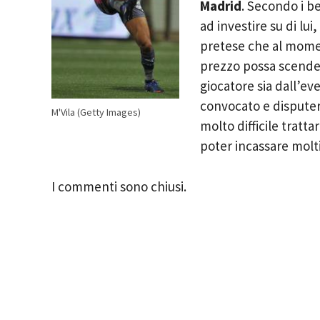
Madrid
. Secondo i b
ad investire su di lu
pretese che al momento
prezzo possa scender
giocatore sia dall’ev
convocato e disputer
M'Vila (Getty Images)
molto difficile tratta
poter incassare molti
I commenti sono chiusi.