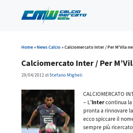
Vai
al
contenuto
Home
»
News Calcio
»
Calciomercato Inter / Per M’Vila ne
Calciomercato Inter / Per M’Vil
29/04/2012
di
Stefano Migheli
CALCIOMERCATO INTE
– L’
Inter
continua la 
pronta a rinnovare la
ecco spiccare il nom
sempre più ricercato 