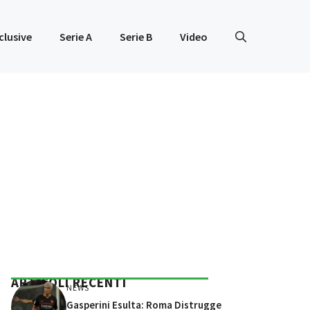
clusive
Serie A
Serie B
Video
ARTICOLI RECENTI
NEWS
Gasperini Esulta: Roma Distrugge