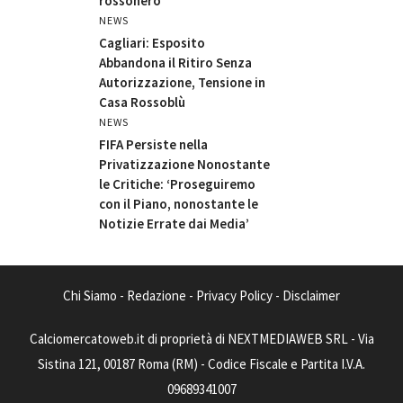
rossonero
NEWS
Cagliari: Esposito
Abbandona il Ritiro Senza
Autorizzazione, Tensione in
Casa Rossoblù
NEWS
FIFA Persiste nella
Privatizzazione Nonostante
le Critiche: ‘Proseguiremo
con il Piano, nonostante le
Notizie Errate dai Media’
Chi Siamo
-
Redazione
-
Privacy Policy
-
Disclaimer
Calciomercatoweb.it di proprietà di NEXTMEDIAWEB SRL - Via
Sistina 121, 00187 Roma (RM) - Codice Fiscale e Partita I.V.A.
09689341007