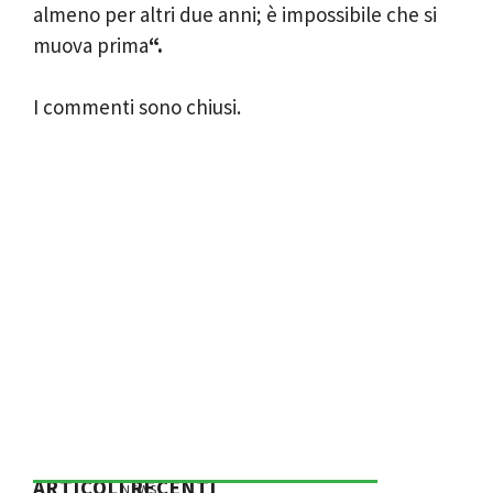
almeno per altri due anni; è impossibile che si
muova prima
“.
I commenti sono chiusi.
ARTICOLI RECENTI
NEWS