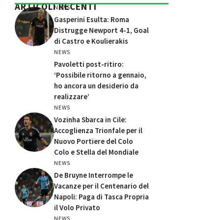
ARTICOLI RECENTI
NEWS
Gasperini Esulta: Roma
Distrugge Newport 4-1, Goal
di Castro e Koulierakis
NEWS
Pavoletti post-ritiro:
‘Possibile ritorno a gennaio,
ho ancora un desiderio da
realizzare’
NEWS
Vozinha Sbarca in Cile:
Accoglienza Trionfale per il
Nuovo Portiere del Colo
Colo e Stella del Mondiale
NEWS
De Bruyne Interrompe le
Vacanze per il Centenario del
Napoli: Paga di Tasca Propria
il Volo Privato
NEWS