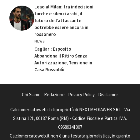
Leao al Milan: tra indecisioni
turche e silenzi arabi, il
futuro dell’attaccante
potrebbe essere ancora in
rossonero
NEWS
Cagliari: Esposito
Abbandona il Ritiro Senza
Autorizzazione, Tensione in
Casa Rossoblù
Chi Siamo
-
Redazione
-
Privacy Policy
-
Disclaimer
Calciomercatoweb.it di proprietà di NEXTMEDIAWEB SRL - Via
Sistina 121, 00187 Roma (RM) - Codice Fiscale e Partita I.V.A.
09689341007
Calciomercatoweb.it non è una testata giornalistica, in quanto