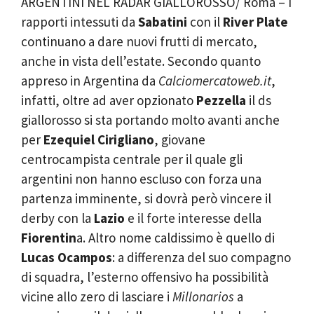
ARGENTINI NEL RADAR GIALLOROSSO/ Roma – I
rapporti intessuti da
Sabatini
con il
River Plate
continuano a dare nuovi frutti di mercato,
anche in vista dell’estate. Secondo quanto
appreso in Argentina da
Calciomercatoweb.it
,
infatti, oltre ad aver opzionato
Pezzella
il ds
giallorosso si sta portando molto avanti anche
per
Ezequiel Cirigliano
, giovane
centrocampista centrale per il quale gli
argentini non hanno escluso con forza una
partenza imminente, si dovrà però vincere il
derby con la
Lazio
e il forte interesse della
Fiorentin
a. Altro nome caldissimo è quello di
Lucas Ocampos
: a differenza del suo compagno
di squadra, l’esterno offensivo ha possibilità
vicine allo zero di lasciare i
Millonarios
a