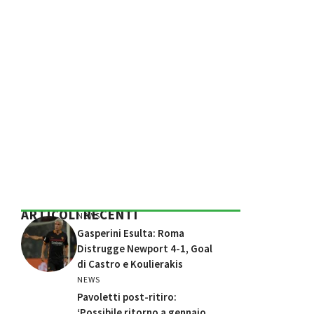
ARTICOLI RECENTI
NEWS
Gasperini Esulta: Roma
Distrugge Newport 4-1, Goal
di Castro e Koulierakis
NEWS
Pavoletti post-ritiro:
‘Possibile ritorno a gennaio,