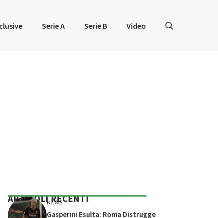
clusive
Serie A
Serie B
Video
ARTICOLI RECENTI
NEWS
Gasperini Esulta: Roma Distrugge