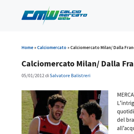
Vai
al
contenuto
Home
»
Calciomercato
»
Calciomercato Milan/ Dalla Franc
Calciomercato Milan/ Dalla Fran
05/01/2012
di
Salvatore Balistreri
MERCAT
L’intri
quotid
del bra
all’acq