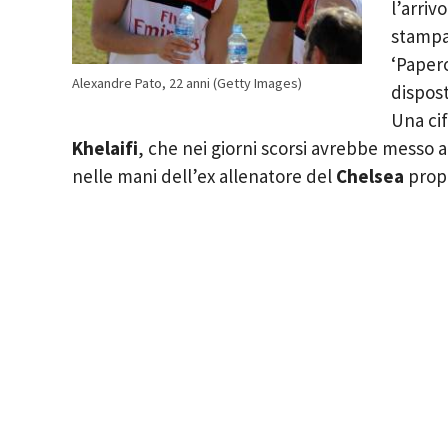
l’arriv
stampa 
‘Paper
Alexandre Pato, 22 anni (Getty Images)
dispost
Una ci
Khelaifi
, che nei giorni scorsi avrebbe messo 
nelle mani dell’ex allenatore del
Chelsea
propr