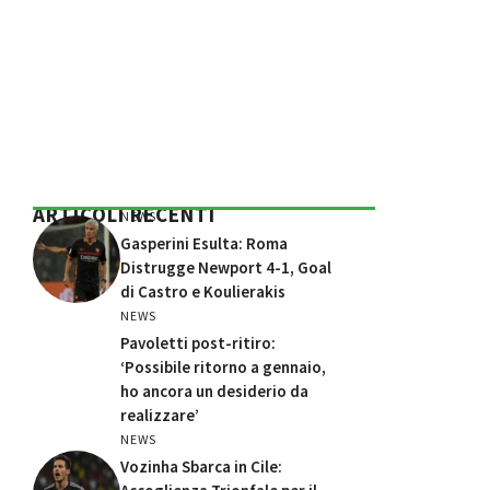
ARTICOLI RECENTI
NEWS
Gasperini Esulta: Roma
Distrugge Newport 4-1, Goal
di Castro e Koulierakis
NEWS
Pavoletti post-ritiro:
‘Possibile ritorno a gennaio,
ho ancora un desiderio da
realizzare’
NEWS
Vozinha Sbarca in Cile: