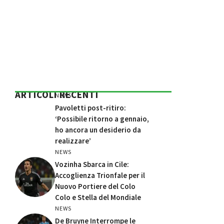
ARTICOLI RECENTI
NEWS
Pavoletti post-ritiro:
‘Possibile ritorno a gennaio,
ho ancora un desiderio da
realizzare’
NEWS
Vozinha Sbarca in Cile:
Accoglienza Trionfale per il
Nuovo Portiere del Colo
Colo e Stella del Mondiale
NEWS
De Bruyne Interrompe le