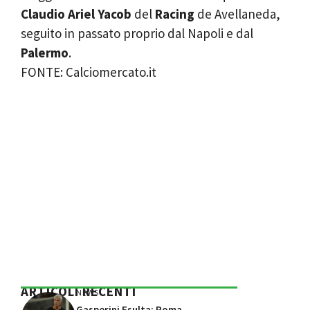
Claudio Ariel Yacob
del
Racing
de Avellaneda,
seguito in passato proprio dal Napoli e dal
Palermo
.
FONTE: Calciomercato.it
ARTICOLI RECENTI
NEWS
Gasperini Esulta: Roma