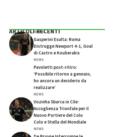
ARTICOLI RECENTI
NEWS
Gasperini Esulta: Roma
Distrugge Newport 4-1, Goal
di Castro e Koulierakis
NEWS
Pavoletti post-ritiro:
‘Possibile ritorno a gennaio,
ho ancora un desiderio da
realizzare’
NEWS
Vozinha Sbarca in Cile:
Accoglienza Trionfale per il
Nuovo Portiere del Colo
Colo e Stella del Mondiale
NEWS
De Bruyne Interrompe le