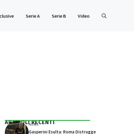
clusive
Serie A
Serie B
Video
ARTICOLI RECENTI
NEWS
Gasperini Esulta: Roma Distrugge