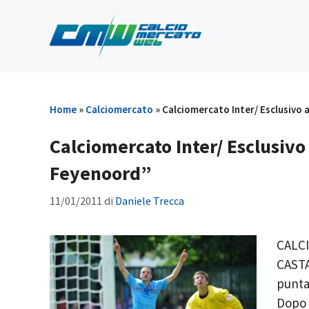
Vai
al
contenuto
Home
»
Calciomercato
»
Calciomercato Inter/ Esclusivo
Calciomercato Inter/ Esclusiv
Feyenoord”
11/01/2011
di
Daniele Trecca
CALC
CASTA
puntar
Dopo 