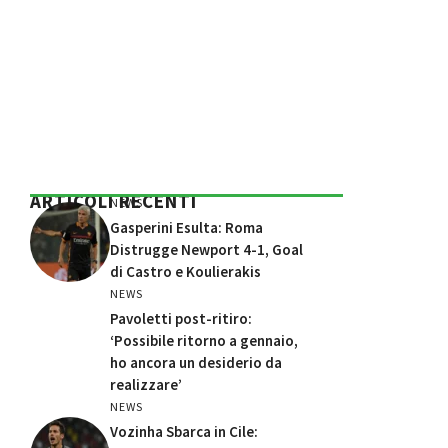
ARTICOLI RECENTI
NEWS
Gasperini Esulta: Roma
Distrugge Newport 4-1, Goal
di Castro e Koulierakis
NEWS
Pavoletti post-ritiro:
‘Possibile ritorno a gennaio,
ho ancora un desiderio da
realizzare’
NEWS
Vozinha Sbarca in Cile: